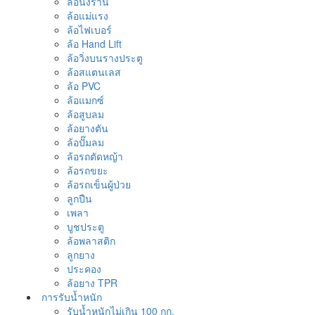
ล้อนั่งร้าน
ล้อแม่แรง
ล้อไฟเบอร์
ล้อ Hand Lift
ล้อวิ่งบนรางประตู
ล้อสแตนเลส
ล้อ PVC
ล้อแมกซ์
ล้อสูบลม
ล้อยางตัน
ล้อปั๊มลม
ล้อรถตัดหญ้า
ล้อรถขยะ
ล้อรถเข็นผู้ป่วย
ลูกปืน
เพลา
บูชประตู
ล้อพลาสติก
ลูกยาง
ประคอง
ล้อยาง TPR
การรับน้ำหนัก
รับน้ำหนักไม่เกิน 100 กก.