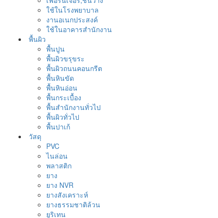
เฟอร์นิเจอร์,ชั้นวาง
ใช้ในโรงพยาบาล
งานอเนกประสงค์
ใช้ในอาคารสำนักงาน
พื้นผิว
พื้นปูน
พื้นผิวขรุขระ
พื้นผิวถนนคอนกรีต
พื้นหินขัด
พื้นหินอ่อน
พื้นกระเบื้อง
พื้นสำนักงานทั่วไป
พื้นผิวทั่วไป
พื้นปาเก้
วัสดุ
PVC
ไนล่อน
พลาสติก
ยาง
ยาง NVR
ยางสังเคราะห์
ยางธรรมชาติล้วน
ยูริเทน