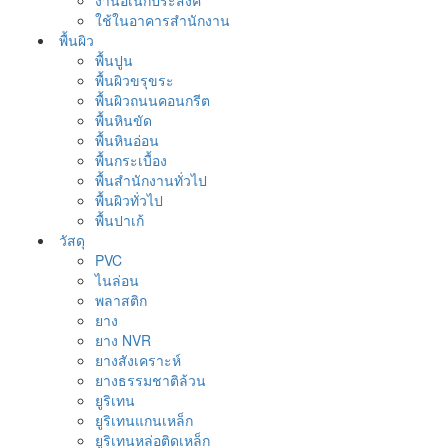
งานอเนกประสงค์
ใช้ในอาคารสำนักงาน
พื้นผิว
พื้นปูน
พื้นผิวขรุขระ
พื้นผิวถนนคอนกรีต
พื้นหินขัด
พื้นหินอ่อน
พื้นกระเบื้อง
พื้นสำนักงานทั่วไป
พื้นผิวทั่วไป
พื้นปาเก้
วัสดุ
PVC
ไนล่อน
พลาสติก
ยาง
ยาง NVR
ยางสังเคราะห์
ยางธรรมชาติล้วน
ยูริเทน
ยูริเทนแกนเหล็ก
ยูริเทนหล่อติดเหล็ก