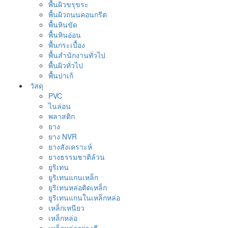
พื้นผิวขรุขระ
พื้นผิวถนนคอนกรีต
พื้นหินขัด
พื้นหินอ่อน
พื้นกระเบื้อง
พื้นสำนักงานทั่วไป
พื้นผิวทั่วไป
พื้นปาเก้
วัสดุ
PVC
ไนล่อน
พลาสติก
ยาง
ยาง NVR
ยางสังเคราะห์
ยางธรรมชาติล้วน
ยูริเทน
ยูริเทนแกนเหล็ก
ยูริเทนหล่อติดเหล็ก
ยูริเทนแกนในเหล็กหล่อ
เหล็กเหนียว
เหล็กหล่อ