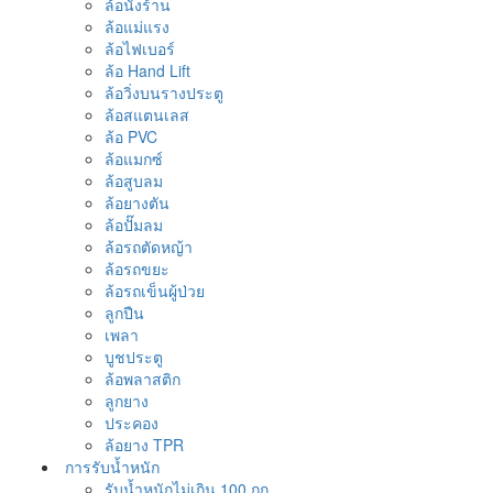
ล้อนั่งร้าน
ล้อแม่แรง
ล้อไฟเบอร์
ล้อ Hand Lift
ล้อวิ่งบนรางประตู
ล้อสแตนเลส
ล้อ PVC
ล้อแมกซ์
ล้อสูบลม
ล้อยางตัน
ล้อปั๊มลม
ล้อรถตัดหญ้า
ล้อรถขยะ
ล้อรถเข็นผู้ป่วย
ลูกปืน
เพลา
บูชประตู
ล้อพลาสติก
ลูกยาง
ประคอง
ล้อยาง TPR
การรับน้ำหนัก
รับน้ำหนักไม่เกิน 100 กก.