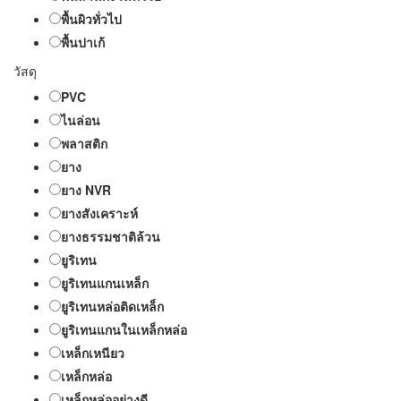
พื้นผิวทั่วไป
พื้นปาเก้
วัสดุ
PVC
ไนล่อน
พลาสติก
ยาง
ยาง NVR
ยางสังเคราะห์
ยางธรรมชาติล้วน
ยูริเทน
ยูริเทนแกนเหล็ก
ยูริเทนหล่อติดเหล็ก
ยูริเทนแกนในเหล็กหล่อ
เหล็กเหนียว
เหล็กหล่อ
เหล็กหล่ออย่างดี