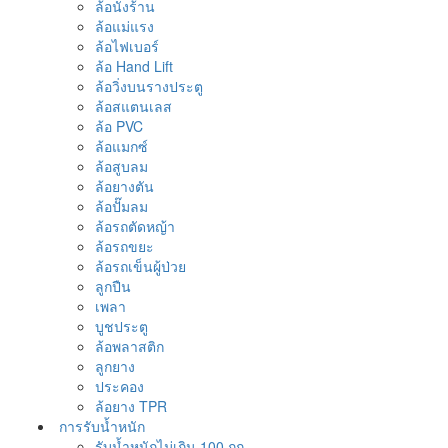
ล้อนั่งร้าน
ล้อแม่แรง
ล้อไฟเบอร์
ล้อ Hand Lift
ล้อวิ่งบนรางประตู
ล้อสแตนเลส
ล้อ PVC
ล้อแมกซ์
ล้อสูบลม
ล้อยางตัน
ล้อปั๊มลม
ล้อรถตัดหญ้า
ล้อรถขยะ
ล้อรถเข็นผู้ป่วย
ลูกปืน
เพลา
บูชประตู
ล้อพลาสติก
ลูกยาง
ประคอง
ล้อยาง TPR
การรับน้ำหนัก
รับน้ำหนักไม่เกิน 100 กก.