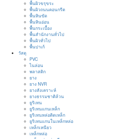
พื้นผิวขรุขระ
พื้นผิวถนนคอนกรีต
พื้นหินขัด
พื้นหินอ่อน
พื้นกระเบื้อง
พื้นสำนักงานทั่วไป
พื้นผิวทั่วไป
พื้นปาเก้
วัสดุ
PVC
ไนล่อน
พลาสติก
ยาง
ยาง NVR
ยางสังเคราะห์
ยางธรรมชาติล้วน
ยูริเทน
ยูริเทนแกนเหล็ก
ยูริเทนหล่อติดเหล็ก
ยูริเทนแกนในเหล็กหล่อ
เหล็กเหนียว
เหล็กหล่อ