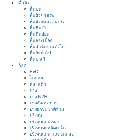
พื้นผิว
พื้นปูน
พื้นผิวขรุขระ
พื้นผิวถนนคอนกรีต
พื้นหินขัด
พื้นหินอ่อน
พื้นกระเบื้อง
พื้นสำนักงานทั่วไป
พื้นผิวทั่วไป
พื้นปาเก้
วัสดุ
PVC
ไนล่อน
พลาสติก
ยาง
ยาง NVR
ยางสังเคราะห์
ยางธรรมชาติล้วน
ยูริเทน
ยูริเทนแกนเหล็ก
ยูริเทนหล่อติดเหล็ก
ยูริเทนแกนในเหล็กหล่อ
เหล็กเหนียว