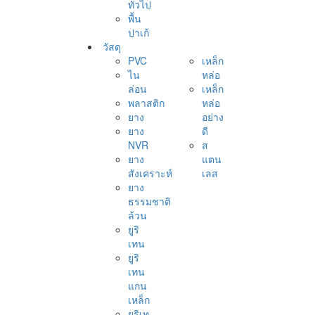
ทั่วไป
พื้น
ปาเก้
วัสดุ
PVC
เหล็ก
ไน
หล่อ
ล่อน
เหล็ก
พลาสติก
หล่อ
ยาง
อย่าง
ยาง
ดี
NVR
ส
ยาง
แตน
สังเคราะห์
เลส
ยาง
ธรรมชาติ
ล้วน
ยูริ
เทน
ยูริ
เทน
แกน
เหล็ก
ยูริเท