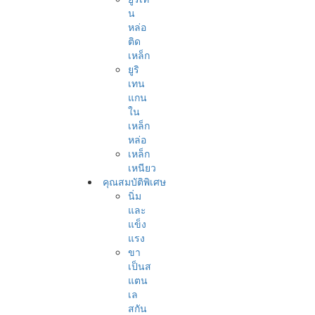
น
หล่อ
ติด
เหล็ก
ยูริ
เทน
แกน
ใน
เหล็ก
หล่อ
เหล็ก
เหนียว
คุณสมบัติพิเศษ
นิ่ม
และ
แข็ง
แรง
ขา
เป็นส
แตน
เล
สกัน