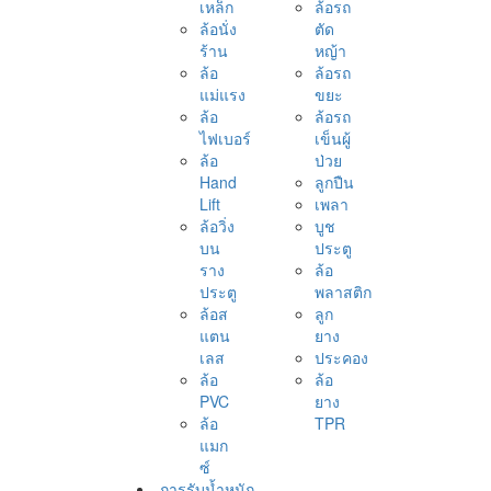
เหล็ก
ล้อรถ
ล้อนั่ง
ตัด
ร้าน
หญ้า
ล้อ
ล้อรถ
แม่แรง
ขยะ
ล้อ
ล้อรถ
ไฟเบอร์
เข็นผู้
ล้อ
ป่วย
Hand
ลูกปืน
Lift
เพลา
ล้อวิ่ง
บูช
บน
ประตู
ราง
ล้อ
ประตู
พลาสติก
ล้อส
ลูก
แตน
ยาง
เลส
ประคอง
ล้อ
ล้อ
PVC
ยาง
ล้อ
TPR
แมก
ซ์
การรับน้ำหนัก