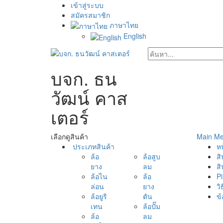
เข้าสู่ระบบ
สมัครสมาชิก
ภาษาไทย
English
บจก. ธน
วัฒน์ คาส
เตอร์
เลือกดูสินค้า
Main M
ประเภทสินค้า
ห
ล้อ
ล้อสูบ
สิ
ยาง
ลม
สิ
ล้อไน
ล้อ
Pi
ล่อน
ยาง
วิ
ล้อยูริ
ตัน
ข้
เทน
ล้อปั๊ม
ล้อ
ลม