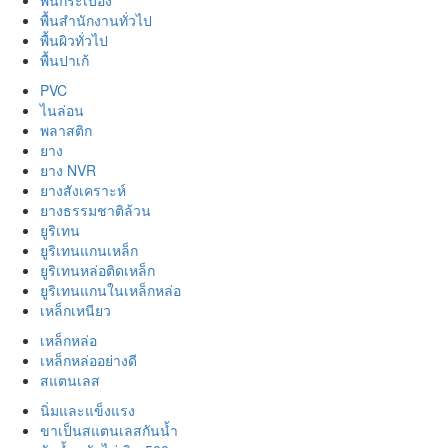
พื้นสำนักงานทั่วไป
พื้นผิวทั่วไป
พื้นปาเก้
PVC
ไนล่อน
พลาสติก
ยาง
ยาง NVR
ยางสังเคราะห์
ยางธรรมชาติล้วน
ยูริเทน
ยูริเทนแกนเหล็ก
ยูริเทนหล่อติดเหล็ก
ยูริเทนแกนในเหล็กหล่อ
เหล็กเหนียว
เหล็กหล่อ
เหล็กหล่ออย่างดี
สแตนเลส
นิ่มและแข็งแรง
ขาเป็นสแตนเลสกันน้ำ