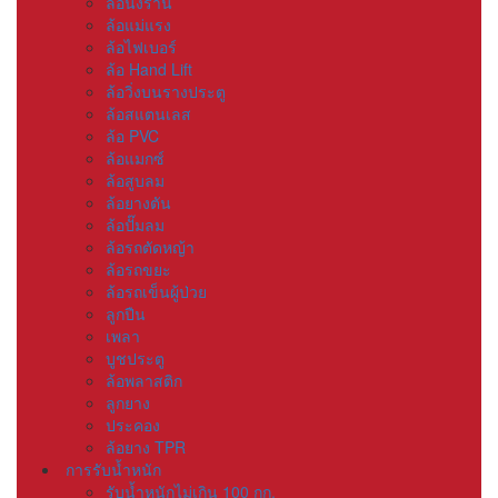
ล้อนั่งร้าน
ล้อแม่แรง
ล้อไฟเบอร์
ล้อ Hand Lift
ล้อวิ่งบนรางประตู
ล้อสแตนเลส
ล้อ PVC
ล้อแมกซ์
ล้อสูบลม
ล้อยางตัน
ล้อปั๊มลม
ล้อรถตัดหญ้า
ล้อรถขยะ
ล้อรถเข็นผู้ป่วย
ลูกปืน
เพลา
บูชประตู
ล้อพลาสติก
ลูกยาง
ประคอง
ล้อยาง TPR
การรับน้ำหนัก
รับน้ำหนักไม่เกิน 100 กก.