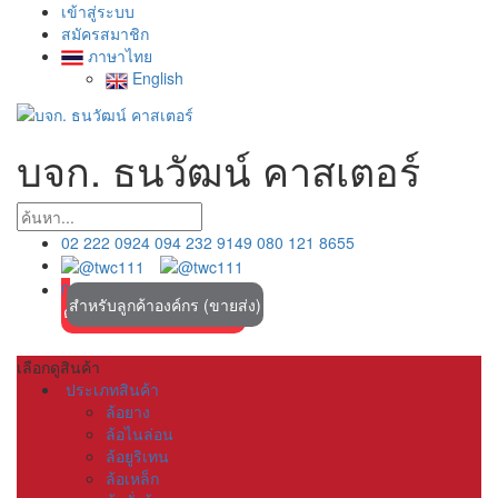
เข้าสู่ระบบ
สมัครสมาชิก
ภาษาไทย
English
บจก. ธนวัฒน์ คาสเตอร์
02 222 0924
094 232 9149
080 121 8655
0
ตะกร้าสินค้า
สำหรับลูกค้าองค์กร (ขายส่ง)
ดาวน์โหลดแคตตาล็อก ที่นี่
เลือกดูสินค้า
ประเภทสินค้า
ล้อยาง
ล้อไนล่อน
ล้อยูริเทน
ล้อเหล็ก