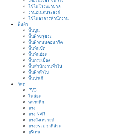
เฟอร์นิเจอร์,ชั้นวาง
ใช้ในโรงพยาบาล
งานอเนกประสงค์
ใช้ในอาคารสำนักงาน
พื้นผิว
พื้นปูน
พื้นผิวขรุขระ
พื้นผิวถนนคอนกรีต
พื้นหินขัด
พื้นหินอ่อน
พื้นกระเบื้อง
พื้นสำนักงานทั่วไป
พื้นผิวทั่วไป
พื้นปาเก้
วัสดุ
PVC
ไนล่อน
พลาสติก
ยาง
ยาง NVR
ยางสังเคราะห์
ยางธรรมชาติล้วน
ยูริเทน