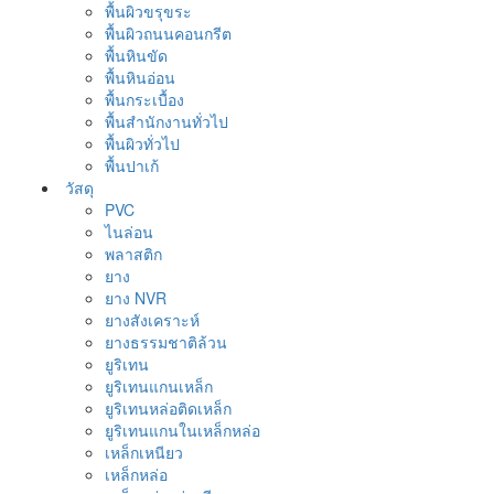
พื้นผิวขรุขระ
พื้นผิวถนนคอนกรีต
พื้นหินขัด
พื้นหินอ่อน
พื้นกระเบื้อง
พื้นสำนักงานทั่วไป
พื้นผิวทั่วไป
พื้นปาเก้
วัสดุ
PVC
ไนล่อน
พลาสติก
ยาง
ยาง NVR
ยางสังเคราะห์
ยางธรรมชาติล้วน
ยูริเทน
ยูริเทนแกนเหล็ก
ยูริเทนหล่อติดเหล็ก
ยูริเทนแกนในเหล็กหล่อ
เหล็กเหนียว
เหล็กหล่อ