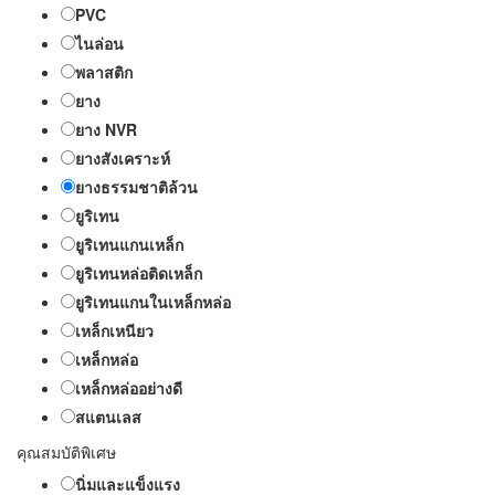
PVC
ไนล่อน
พลาสติก
ยาง
ยาง NVR
ยางสังเคราะห์
ยางธรรมชาติล้วน
ยูริเทน
ยูริเทนแกนเหล็ก
ยูริเทนหล่อติดเหล็ก
ยูริเทนแกนในเหล็กหล่อ
เหล็กเหนียว
เหล็กหล่อ
เหล็กหล่ออย่างดี
สแตนเลส
คุณสมบัติพิเศษ
นิ่มและแข็งแรง