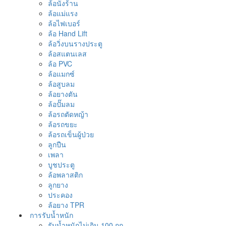
ล้อนั่งร้าน
ล้อแม่แรง
ล้อไฟเบอร์
ล้อ Hand Lift
ล้อวิ่งบนรางประตู
ล้อสแตนเลส
ล้อ PVC
ล้อแมกซ์
ล้อสูบลม
ล้อยางตัน
ล้อปั๊มลม
ล้อรถตัดหญ้า
ล้อรถขยะ
ล้อรถเข็นผู้ป่วย
ลูกปืน
เพลา
บูชประตู
ล้อพลาสติก
ลูกยาง
ประคอง
ล้อยาง TPR
การรับน้ำหนัก
รับน้ำหนักไม่เกิน 100 กก.