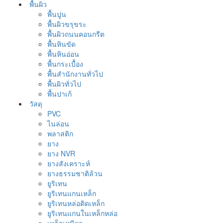
พื้นผิว
พื้นปูน
พื้นผิวขรุขระ
พื้นผิวถนนคอนกรีต
พื้นหินขัด
พื้นหินอ่อน
พื้นกระเบื้อง
พื้นสำนักงานทั่วไป
พื้นผิวทั่วไป
พื้นปาเก้
วัสดุ
PVC
ไนล่อน
พลาสติก
ยาง
ยาง NVR
ยางสังเคราะห์
ยางธรรมชาติล้วน
ยูริเทน
ยูริเทนแกนเหล็ก
ยูริเทนหล่อติดเหล็ก
ยูริเทนแกนในเหล็กหล่อ
เหล็กเหนียว