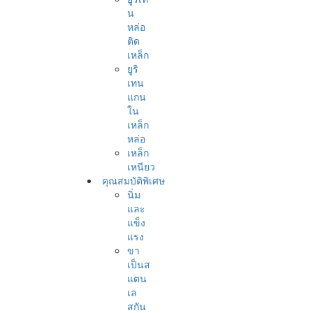
น
หล่อ
ติด
เหล็ก
ยูริ
เทน
แกน
ใน
เหล็ก
หล่อ
เหล็ก
เหนียว
คุณสมบัติพิเศษ
นิ่ม
และ
แข็ง
แรง
ขา
เป็นส
แตน
เล
สกัน