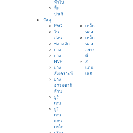
ทั่วไป
พื้น
ปาเก้
วัสดุ
PVC
เหล็ก
ไน
หล่อ
ล่อน
เหล็ก
พลาสติก
หล่อ
ยาง
อย่าง
ยาง
ดี
NVR
ส
ยาง
แตน
สังเคราะห์
เลส
ยาง
ธรรมชาติ
ล้วน
ยูริ
เทน
ยูริ
เทน
แกน
เหล็ก
ยูริเท