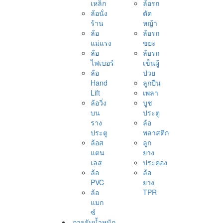
เหล็ก
ล้อรถ
ล้อนั่ง
ตัด
ร้าน
หญ้า
ล้อ
ล้อรถ
แม่แรง
ขยะ
ล้อ
ล้อรถ
ไฟเบอร์
เข็นผู้
ล้อ
ป่วย
Hand
ลูกปืน
Lift
เพลา
ล้อวิ่ง
บูช
บน
ประตู
ราง
ล้อ
ประตู
พลาสติก
ล้อส
ลูก
แตน
ยาง
เลส
ประคอง
ล้อ
ล้อ
PVC
ยาง
ล้อ
TPR
แมก
ซ์
การรับน้ำหนัก