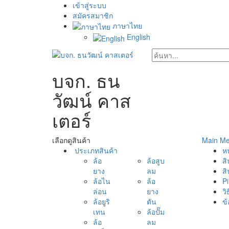
เข้าสู่ระบบ
สมัครสมาชิก
ภาษาไทย
English
บจก. ธน
วัฒน์ คาส
เตอร์
เลือกดูสินค้า
Main M
ประเภทสินค้า
ห
ล้อ
ล้อสูบ
สิ
ยาง
ลม
สิ
ล้อไน
ล้อ
Pi
ล่อน
ยาง
วิ
ล้อยูริ
ตัน
ข้
เทน
ล้อปั๊ม
ล้อ
ลม