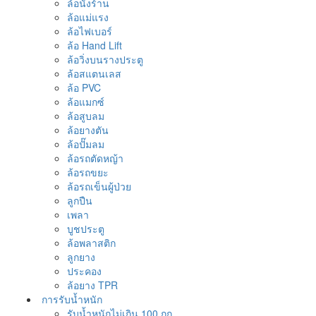
ล้อนั่งร้าน
ล้อแม่แรง
ล้อไฟเบอร์
ล้อ Hand Lift
ล้อวิ่งบนรางประตู
ล้อสแตนเลส
ล้อ PVC
ล้อแมกซ์
ล้อสูบลม
ล้อยางตัน
ล้อปั๊มลม
ล้อรถตัดหญ้า
ล้อรถขยะ
ล้อรถเข็นผู้ป่วย
ลูกปืน
เพลา
บูชประตู
ล้อพลาสติก
ลูกยาง
ประคอง
ล้อยาง TPR
การรับน้ำหนัก
รับน้ำหนักไม่เกิน 100 กก.