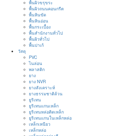
พื้นผิวขรุขระ
พื้นผิวถนนคอนกรีต
พื้นหินขัด
พื้นหินอ่อน
พื้นกระเบื้อง
พื้นสำนักงานทั่วไป
พื้นผิวทั่วไป
พื้นปาเก้
วัสดุ
PVC
ไนล่อน
พลาสติก
ยาง
ยาง NVR
ยางสังเคราะห์
ยางธรรมชาติล้วน
ยูริเทน
ยูริเทนแกนเหล็ก
ยูริเทนหล่อติดเหล็ก
ยูริเทนแกนในเหล็กหล่อ
เหล็กเหนียว
เหล็กหล่อ