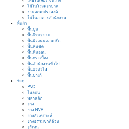
เฟอร์นิเจอร์,ชั้นวาง
ใช้ในโรงพยาบาล
งานอเนกประสงค์
ใช้ในอาคารสำนักงาน
พื้นผิว
พื้นปูน
พื้นผิวขรุขระ
พื้นผิวถนนคอนกรีต
พื้นหินขัด
พื้นหินอ่อน
พื้นกระเบื้อง
พื้นสำนักงานทั่วไป
พื้นผิวทั่วไป
พื้นปาเก้
วัสดุ
PVC
ไนล่อน
พลาสติก
ยาง
ยาง NVR
ยางสังเคราะห์
ยางธรรมชาติล้วน
ยูริเทน