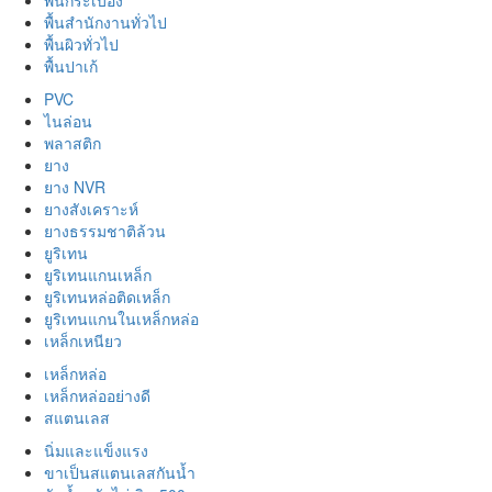
พื้นสำนักงานทั่วไป
พื้นผิวทั่วไป
พื้นปาเก้
PVC
ไนล่อน
พลาสติก
ยาง
ยาง NVR
ยางสังเคราะห์
ยางธรรมชาติล้วน
ยูริเทน
ยูริเทนแกนเหล็ก
ยูริเทนหล่อติดเหล็ก
ยูริเทนแกนในเหล็กหล่อ
เหล็กเหนียว
เหล็กหล่อ
เหล็กหล่ออย่างดี
สแตนเลส
นิ่มและแข็งแรง
ขาเป็นสแตนเลสกันน้ำ